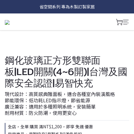
Hub系列 讓插座面板具有多種娛樂功能~
省空間系列 專為木製訂製家居
磁吸式面板 讓更換面板像換手機殼一樣簡單
Hub系列 讓插座面板具有多種娛樂功能~
鋼化玻璃正方形雙聯面
板|LED開關(4~6開)|台灣及國
際安全認證|易智快充
現代設計：高質感典雅面板，適合各種室內裝潢風格
節能環保：低功耗LED指示燈，節省能源
廣泛兼容：適用於多種照明系統，安裝簡單
耐用材質：防火防潮，使用更安心
全店，全單 購買 滿NT$1,200，即享 免運 優惠