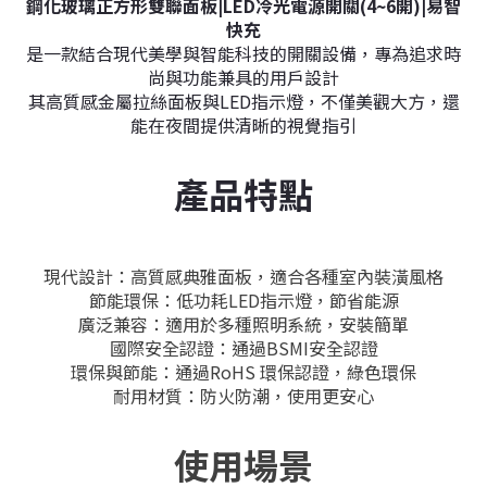
鋼化玻璃正方形雙聯面板|LED冷光電源開關(4~6開)|易智
快充
是一款結合現代美學與智能科技的開關設備，專為追求時
尚與功能兼具的用戶設計
其
高質感金屬拉絲
面板與LED指示燈，不僅美觀大方，還
能在夜間提供清晰的視覺指引
產品特點
現代設計：
高質感典雅面板，適合各種室內裝潢風格
節能環保：
低功耗LED指示燈，節省能源
廣泛兼容：
適用於多種照明系統，安裝簡單
國際安全認證：
通過BSMI安全認證
環保與節能：
通過RoHS 環保認證，綠色環保
耐用材質：
防火防潮，使用更安心
使用場景