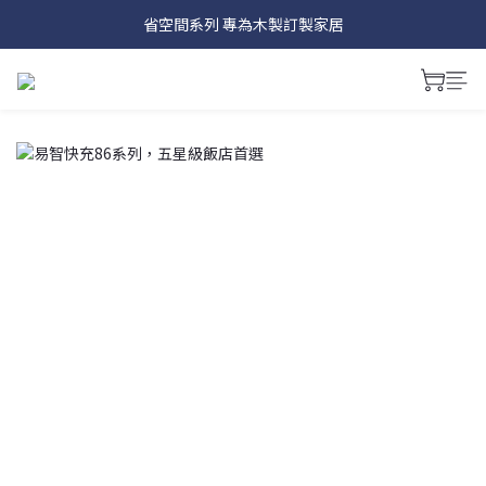
Hub系列 讓插座面板具有多種娛樂功能~
省空間系列 專為木製訂製家居
磁吸式面板 讓更換面板像換手機殼一樣簡單
Hub系列 讓插座面板具有多種娛樂功能~