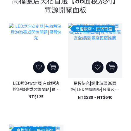
高檔飯店民宿首選【86面板系列】
電源開關面板
高檔飯店、民宿首選
LED燈泡安定器|有效解決
易智快充|鋼化玻璃86面
燈泡微亮或閃爍問題|易智
板|LED開關面板|台灣及國
快充
際安全認證|飯店民宿推薦
NT$125
NT$580 ~ NT$640
高檔飯店、民宿首選