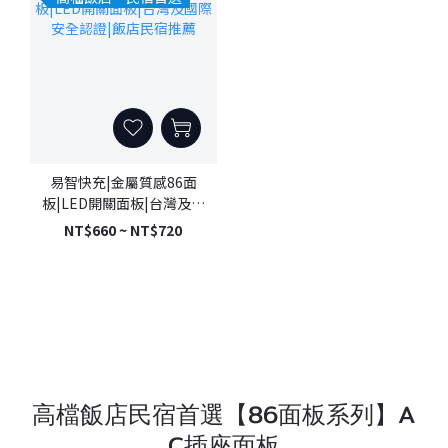
易智快充|金屬質感86面
板|LED開關面板|台灣及國
際安全認證|飯店民宿推薦
NT$660 ~ NT$720
高檔飯店民宿首選【86面板系列】A
C插座面板