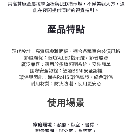
其
高質感金屬拉絲
面板與LED指示燈，不僅美觀大方，還
能在夜間提供清晰的視覺指引。
產品特點
現代設計：
高質感典雅面板，適合各種室內裝潢風格
節能環保：
低功耗LED指示燈，節省能源
廣泛兼容：
適用於多種照明系統，安裝簡單
國際安全認證：
通過BSMI安全認證
環保與節能：
通過RoHS 環保認證，綠色環保
耐用材質：
防火防潮，使用更安心
使用場景
家庭環境
：客廳、臥室、書房。
辦公空間
：辦公室、會議室。