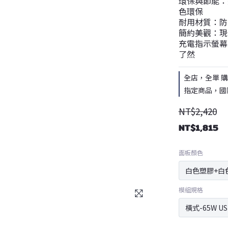
環保與節能：通
色環保
耐用材質：防
簡約美觀：現
充電指示螢幕：
了然
全店，全單 購買
指定商品，國
NT$2,420
NT$1,815
面板顏色
模組規格