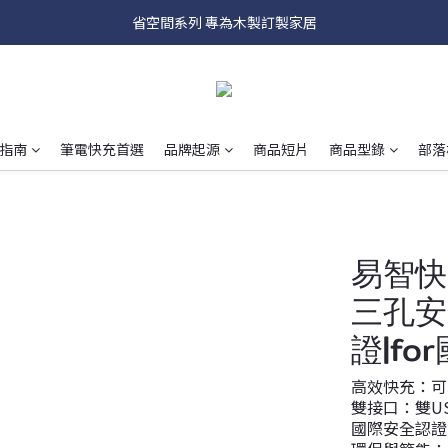
Hub系列 讓插座面板具有多種娛樂功能~
省空間系列 專為木製訂製家居
磁吸式面板 讓更換面板像換手機殼一樣簡單
Hub系列 讓插座面板具有多種娛樂功能~
指南
筆電快充首選
品牌起源
商品短片
商品型錄
部落
易智快充
三孔安
證|f
高效快充：可
雙接口：雙U
國際安全認證：