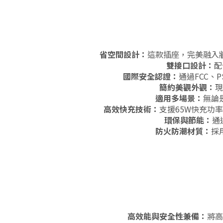
省空間設計：
這款插座
，完美融入
雙接口設計：
配
國際安全認證：
通過FCC、
簡約美觀外觀：
現
適用多場景：
無論
高效快充技術
：
支援65
W
快充功率
環保與節能：
通
防火防潮材質：
採
高效能與安全性兼備：
將高