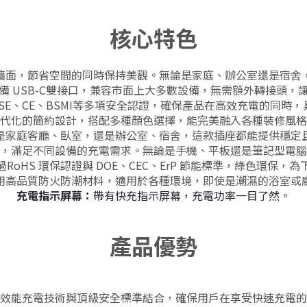
核心特色
牆面，節省空間的同時保持美觀。
無論是家庭、辦公室還是宿舍
備
USB-C
雙接口，兼容市面上大多數設備，無需額外轉接頭，
PSE、CE、BSMI等多項安全認證，確保產品在高效充電的同時
代化的簡約設計，搭配多種顏色選擇，能完美融入各種裝修風格
是家庭客廳、臥室，還是辦公室、宿舍，這款插座都能提供穩定
，滿足不同設備的充電需求。
無論是手機、平板還是筆記型電腦
過RoHS 環保認證與 DOE、CEC、ErP 節能標準，綠色環保
，
為
用高品質防火防潮材料，適用於各種環境，即使是潮濕的浴室或
充電指示
屏幕
：
帶有快充指示
屏幕
，
充電功率一目了然
。
產品優勢
效能充電技術與頂級安全標準結合，確保用戶在享受快速充電的