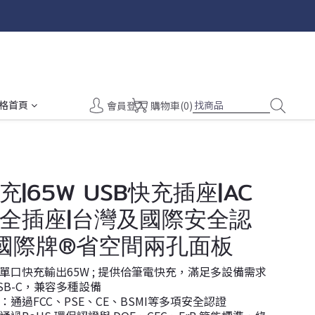
格首頁
會員登入
購物車(0)
|65W USB快充插座|AC
全插座|台灣及國際安全認
or國際牌®省空間兩孔面板
單口快充輸出65W ; 提供佮筆電快充，滿足多設備需求
SB-C，兼容多種設備
通過FCC、PSE、CE、BSMI等多項安全認證