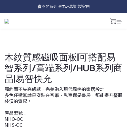
Hub系列 讓插座面板具有多種娛樂功能~
省空間系列 專為木製訂製家居
磁吸式面板 讓更換面板像換手機殼一樣簡單
Hub系列 讓插座面板具有多種娛樂功能~
木紋質感磁吸面板|可搭配易
智系列/高端系列/HUB系列商
品|易智快充
簡約而不失高級感，完美融入現代風格的家居設計
多色任選無論是安裝在客廳、臥室還是書房，都能提升整體
裝潢的質感。
產品型號：
MHO-OC
MHS-OC