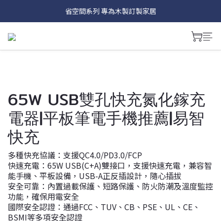
Hub系列 讓插座面板具有多種娛樂功能~
省空間系列 專為木製訂製家居
磁吸式面板 讓更換面板像換手機殼一樣簡單
Hub系列 讓插座面板具有多種娛樂功能~
65W USB雙孔快充氮化鎵充
電器|平板筆電手機推薦|易智
快充
多種快充協議：支援QC4.0/PD3.0/FCP
快速充電：65W USB(C+A)雙接口，支援快速充電，兼容智
能手機、平板設備，USB-A正反插設計，隨心插拔
安全可靠：內置過載保護、短路保護、防火防潮及溫度監控
功能，確保用電安全
國際安全認證：通過FCC、TUV、CB、PSE、UL、CE、
BSMI等多項安全認證