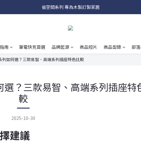
Hub系列 讓插座面板具有多種娛樂功能~
省空間系列 專為木製訂製家居
磁吸式面板 讓更換面板像換手機殼一樣簡單
Hub系列 讓插座面板具有多種娛樂功能~
指南
筆電快充首選
品牌起源
商品短片
商品型錄
部落
系列如何選？三款易智、高端系列插座特色比較
何選？三款易智、高端系列插座特
較
2025-10-30
擇建議